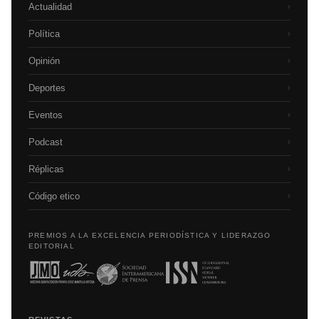
Actualidad
›
Política
›
Opinión
›
Deportes
›
Eventos
›
Podcast
›
Réplicas
›
Código etico
›
PREMIOS A LA EXCELENCIA PERIODÍSTICA Y LIDERAZGO
EDITORIAL