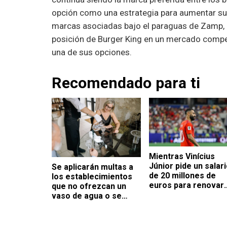
opción como una estrategia para aumentar su
marcas asociadas bajo el paraguas de Zamp, la
posición de Burger King en un mercado comp
una de sus opciones.
Recomendado para ti
Mientras Vinícius
Júnior pide un salar
Se aplicarán multas a
de 20 millones de
los establecimientos
euros para renovar
que no ofrezcan un
con el Real Madrid,
vaso de agua o se
Salah aceptó mucho
nieguen a reponer la
menos en Turquía
mayonesa a sus
clientes