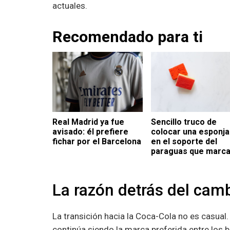
actuales.
Recomendado para ti
Real Madrid ya fue
Sencillo truco de
avisado: él prefiere
colocar una esponja
fichar por el Barcelona
en el soporte del
paraguas que marca
la diferencia durant
el invierno
La razón detrás del cam
La transición hacia la Coca-Cola no es casua
continúa siendo la marca preferida entre los b