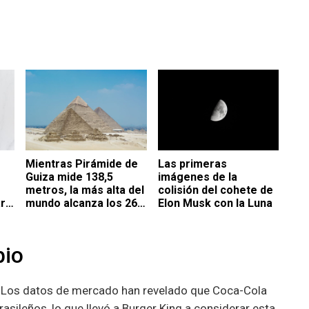
Mientras Pirámide de
Las primeras
Guiza mide 138,5
imágenes de la
metros, la más alta del
colisión del cohete de
rá
mundo alcanza los 260
Elon Musk con la Luna
e
metros y es tan
grande como dos
campos de fútbol en
bio
vertical
l. Los datos de mercado han revelado que Coca-Cola
rasileños, lo que llevó a Burger King a considerar esta