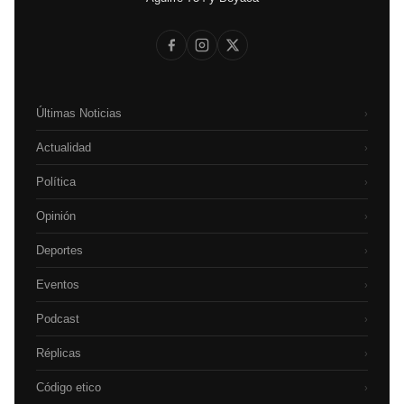
Últimas Noticias
›
Actualidad
›
Política
›
Opinión
›
Deportes
›
Eventos
›
Podcast
›
Réplicas
›
Código etico
›