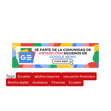
Tags:
Ecuador
adultos mayores
educación financiera
Brecha digital
Asobanca
Finanzas
Ecuador