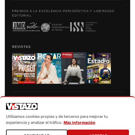
PREMIOS A LA EXCELENCIA PERIODÍSTICA Y LIDERAZGO
EDITORIAL
REVISTAS
Prohibida la reproducción total, parcial y traducción a cualquier idioma, sin
autorización escrita de su titular, de todos los contenidos de Vistazo.com.
Utilizamos cookies propias y de terceros para mejorar tu
experiencia y analizar el tráfico.
Más información