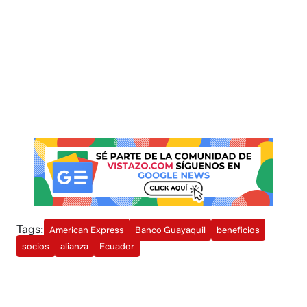
Tags:
American Express
Banco Guayaquil
beneficios
socios
alianza
Ecuador