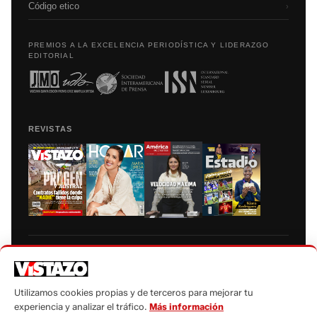
Código etico
›
PREMIOS A LA EXCELENCIA PERIODÍSTICA Y LIDERAZGO
EDITORIAL
REVISTAS
Prohibida la reproducción total, parcial y traducción a cualquier idioma, sin
autorización escrita de su titular, de todos los contenidos de Vistazo.com.
Utilizamos cookies propias y de terceros para mejorar tu
experiencia y analizar el tráfico.
Más información