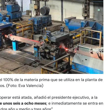
el 100% de la materia prima que se utiliza en la planta de
os.
(Foto: Eva Valencia)
erar está atada, añadió el presidente ejecutivo, a la
de unos seis a ocho meses
; e inmediatamente se entra en
dos año y medio y tres años”.