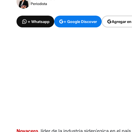
Periodista
+ Whatsapp
+ Google Discover
Agregar en
Novacero
, líder de la industria siderúrgica en el pa