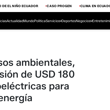
 DE EL NIÑO ECUADOR
CASO PROGEN
CLIMA EN ECUAD
icias
Actualidad
Mundo
Política
Servicios
Deportes
Negocios
Entretenim
sos ambientales,
rsión de USD 180
oeléctricas para
energía