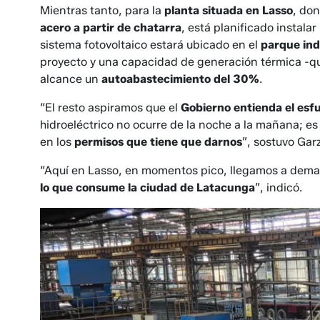
Mientras tanto, para la
planta situada en Lasso
, do
acero a partir de chatarra
, está planificado instala
sistema fotovoltaico estará ubicado en el
parque ind
proyecto y una capacidad de generación térmica -que
alcance un
autoabastecimiento del 30%
.
“El resto aspiramos que el
Gobierno entienda el esf
hidroeléctrico no ocurre de la noche a la mañana; e
en los
permisos que tiene que darnos
”, sostuvo Gar
“Aquí en Lasso, en momentos pico, llegamos a dem
lo que consume la ciudad de Latacunga
”, indicó.