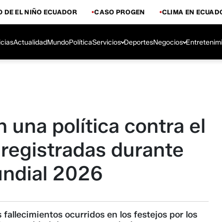
 DE EL NIÑO ECUADOR
CASO PROGEN
CLIMA EN ECUAD
icias
Actualidad
Mundo
Política
Servicios
Deportes
Negocios
Entretenim
una política contra el
 registradas durante
undial 2026
fallecimientos ocurridos en los festejos por los