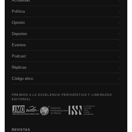
Actualidad
›
Política
›
Opinión
›
Deportes
›
Eventos
›
Podcast
›
Réplicas
›
Código etico
›
PREMIOS A LA EXCELENCIA PERIODÍSTICA Y LIDERAZGO
EDITORIAL
REVISTAS