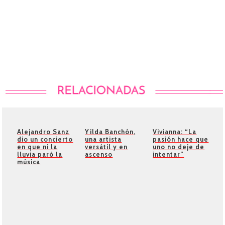
Alejandro Sanz
Yilda Banchón,
Vivianna: “La
dio un concierto
una artista
pasión hace que
en que ni la
versátil y en
uno no deje de
lluvia paró la
ascenso
intentar”
música