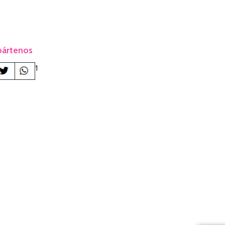
ártenos
1