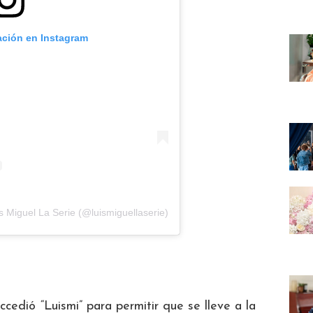
ación en Instagram
s Miguel La Serie (@luismiguellaserie)
cedió “Luismi” para permitir que se lleve a la