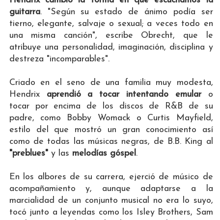
Hendrix cambió la forma en que escuchamos la
guitarra
. "Según su estado de ánimo podía ser
tierno, elegante, salvaje o sexual; a veces todo en
una misma canción", escribe Obrecht, que le
atribuye una personalidad, imaginación, disciplina y
destreza "incomparables".
Criado en el seno de una familia muy modesta,
Hendrix
aprendió a tocar intentando emular
o
tocar por encima de los discos de R&B de su
padre, como Bobby Womack o Curtis Mayfield,
estilo del que mostró un gran conocimiento así
como de todas las músicas negras, de B.B. King al
"preblues"
y las
melodías góspel
.
En los albores de su carrera, ejerció de músico de
acompañamiento y, aunque adaptarse a la
marcialidad de un conjunto musical no era lo suyo,
tocó junto a leyendas como los Isley Brothers, Sam