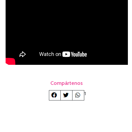
Compártenos
1