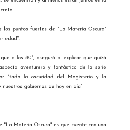
 se encuentran y al menos están juntos en la
cretó.
e los puntos fuertes de "La Materia Oscura"
er edad".
que a los 80", aseguró al explicar que quizá
aspecto aventurero y fantástico de la serie
ar "toda la oscuridad del Magisterio y la
y nuestros gobiernos de hoy en día".
e "La Materia Oscura" es que cuente con una