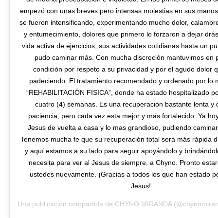
empezó con unas breves pero intensas molestias en sus manos
se fueron intensificando, experimentando mucho dolor, calambre
y entumecimiento, dolores que primero lo forzaron a dejar drá
vida activa de ejercicios, sus actividades cotidianas hasta un p
pudo caminar más. Con mucha discreción mantuvimos en p
condición por respeto a su privacidad y por el agudo dolor 
padeciendo. El tratamiento recomendado y ordenado por lo 
“REHABILITACIÓN FISICA”, donde ha estado hospitalizado por
cuatro (4) semanas. Es una recuperación bastante lenta y
paciencia, pero cada vez esta mejor y más fortalecido. Ya h
Jesus de vuelta a casa y lo mas grandioso, pudiendo caminar 
Tenemos mucha fe que su recuperación total será más rápida d
y aquí estamos a su lado para seguir apoyándolo y brindándol
necesita para ver al Jesus de siempre, a Chyno. Pronto esta
ustedes nuevamente. ¡Gracias a todos los que han estado p
Jesus!
Una publicación compartida de
CHYNO MIRANDA
(@chynomiran