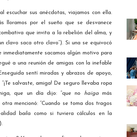
 al escuchar sus anécdotas, viajamos con ella.
más lloramos por el sueño que se desvanece
ombativa que invita a la rebelión del alma, y
n clavo saca otro clavo”). Si una se equivocó
s, e inmediatamente sacamos algún motivo para
llegué a una reunión de amigas con la inefable
 Enseguida sentí miradas y abrazos de apoyo,
 “¡Te salvaste, amiga! De seguro llevaba ropa
amiga, que un día dijo: “que no
haiga
más
 y otra mencionó: “Cuando se toma dos tragos
alidad baila como si tuviera cálculos en la
.