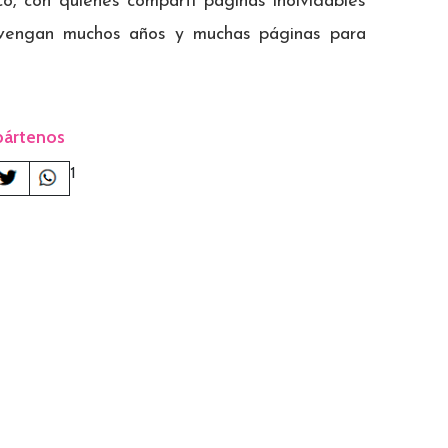
co, con quienes compartí páginas inolvidables
 vengan muchos años y muchas páginas para
ártenos
1