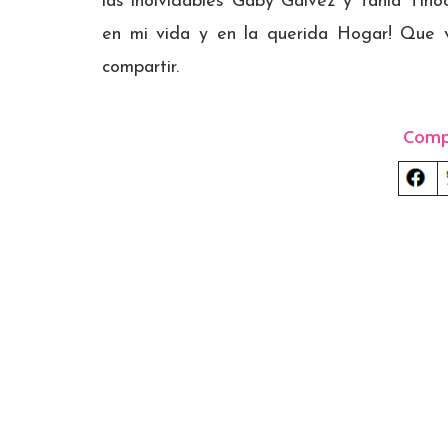
las inolvidables Gaby Gálvez y Tania Tino
en mi vida y en la querida Hogar! Que
compartir.
Comp