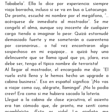
Tababela”. Ella lo dice por experiencia: siempre
viaja borracha, incluso si se va en bus a Latacunga.
De pronto, escuché mi nombre por el megáfono, “…
acérquese de inmediato al mostrador”. Se me
congeló el alma, aunque soy inocente de cualquier
cargo tiendo a imaginar lo peor: Quizá estornudé
demasiado fuerte y me someterán a cuarentena
por coronavirus… o tal vez encontraron algo
sospechoso en mi equipaje… o quizá hay una
delincuente que se llama igual que yo, ¡claro, eso
debe ser, tengo el típico nombre de terrorista!
Al llegar al mostrador, el encargado me dijo: “El
vuelo está lleno y le hemos hecho un upgrade a
cabina business”. Eso en español significa: “¡No vas
a viajar como cuy, alégrate, llaminga!”. ¡No lo podía
creer! Era como si me hubiera sacado la lotería.
Llegué a la cabina de clase ejecutiva, el asiento
era tan cómodo que, de pronto, me sentí como
asambleísta. ¡Esto es vida! La azafata me