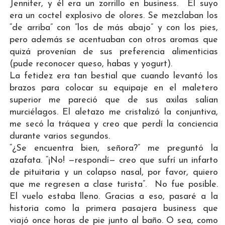
Jennifer, y él era un zorrillo en business. El suyo
era un coctel explosivo de olores. Se mezclaban los
“de arriba” con “los de más abajo” y con los pies,
pero además se acentuaban con otros aromas que
quizá provenían de sus preferencia alimenticias
(pude reconocer queso, habas y yogurt).
La fetidez era tan bestial que cuando levantó los
brazos para colocar su equipaje en el maletero
superior me pareció que de sus axilas salían
murciélagos. El aletazo me cristalizó la conjuntiva,
me secó la tráquea y creo que perdí la conciencia
durante varios segundos.
“¿Se encuentra bien, señora?” me preguntó la
azafata. “¡No! —respondí— creo que sufrí un infarto
de pituitaria y un colapso nasal, por favor, quiero
que me regresen a clase turista”. No fue posible.
El vuelo estaba lleno. Gracias a eso, pasaré a la
historia como la primera pasajera business que
viajó once horas de pie junto al baño. O sea, como