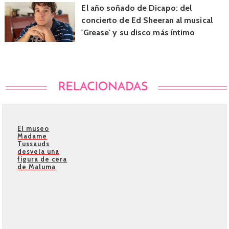
El año soñado de Dicapo: del
concierto de Ed Sheeran al musical
'Grease' y su disco más íntimo
El museo
Madame
Tussauds
desvela una
figura de cera
de Maluma