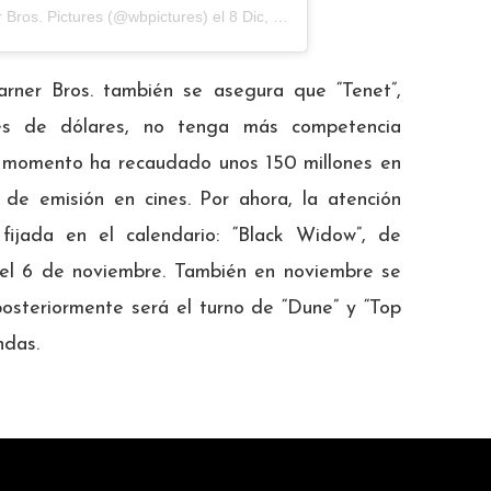
 Bros. Pictures
(@wbpictures) el
8 Dic, 2019 a las 12:46 PST
rner Bros. también se asegura que “Tenet”,
es de dólares, no tenga más competencia
el momento ha recaudado unos 150 millones en
e emisión en cines. Por ahora, la atención
 fijada en el calendario: “Black Widow”, de
 el 6 de noviembre. También en noviembre se
osteriormente será el turno de “Dune” y “Top
ndas.