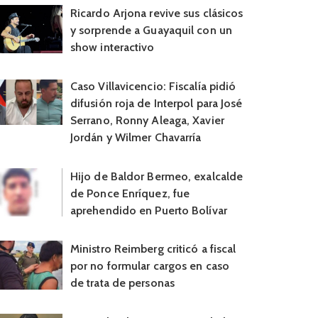
Ricardo Arjona revive sus clásicos
y sorprende a Guayaquil con un
show interactivo
s. aplaza estreno de "Wonder Woman 1984" para diciembre del 2020
Caso Villavicencio: Fiscalía pidió
difusión roja de Interpol para José
Serrano, Ronny Aleaga, Xavier
Jordán y Wilmer Chavarría
Hijo de Baldor Bermeo, exalcalde
de Ponce Enríquez, fue
aprehendido en Puerto Bolívar
Ministro Reimberg criticó a fiscal
por no formular cargos en caso
de trata de personas