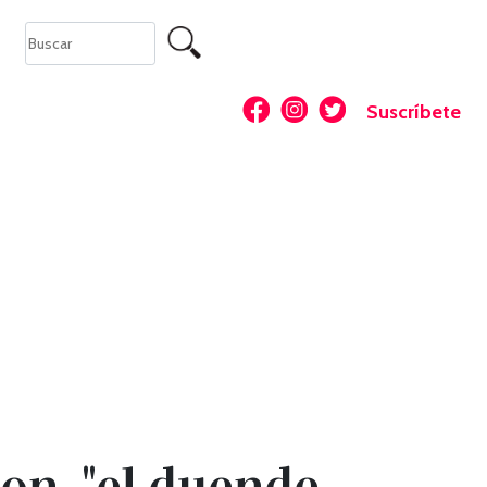
Suscríbete
on, "el duende