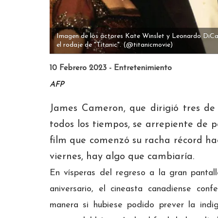
Imagen de los actores Kate Winslet y Leonardo DiCa
el rodaje de "Titanic".
(@titanicmovie)
10 Febrero 2023 - Entretenimiento
AFP
James Cameron, que dirigió tres de 
todos los tiempos, se arrepiente de po
film que comenzó su racha récord hac
viernes, hay algo que cambiaría.
En vísperas del regreso a la gran pantal
aniversario, el cineasta canadiense con
manera si hubiese podido prever la indig