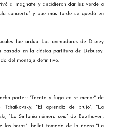
utivó al magnate y decidieron dar luz verde a
ícula concierto" y que más tarde se quedó en
sicales fue arduo. Los animadores de Disney
a basado en la clásica partitura de Debussy,
do del montaje definitivo.
 ocho partes: "Tocata y fuga en re menor" de
 Tchaikovsky; "El aprendiz de brujo"; "La
ski; "La Sinfonía número seis" de Beethoven,
e las horas", ballet tomado de la ópera "La