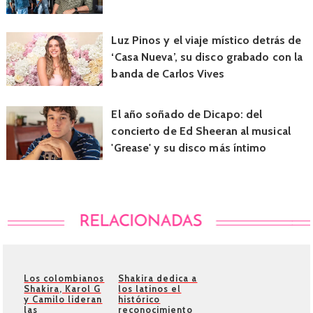
Luz Pinos y el viaje místico detrás de
‘Casa Nueva’, su disco grabado con la
banda de Carlos Vives
El año soñado de Dicapo: del
concierto de Ed Sheeran al musical
'Grease' y su disco más íntimo
Los colombianos
Shakira dedica a
Shakira, Karol G
los latinos el
y Camilo lideran
histórico
las
reconocimiento