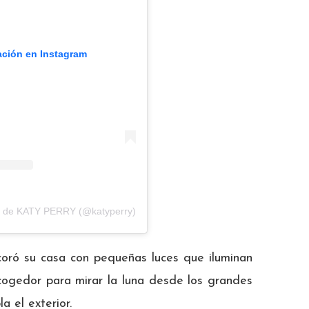
ación en Instagram
a de KATY PERRY (@katyperry)
coró su casa con pequeñas luces que iluminan
cogedor para mirar la luna desde los grandes
 el exterior.