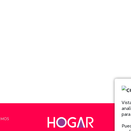
Vist
anal
para
OMOS
Pued