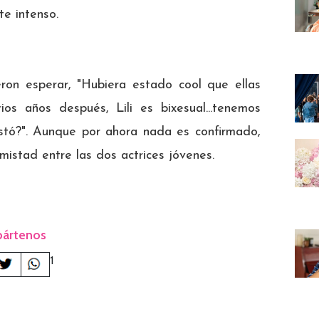
e intenso.
eron esperar, "Hubiera estado cool que ellas
os años después, Lili es bixesual...tenemos
stó?". Aunque por ahora nada es confirmado,
amistad entre las dos actrices jóvenes.
ártenos
1