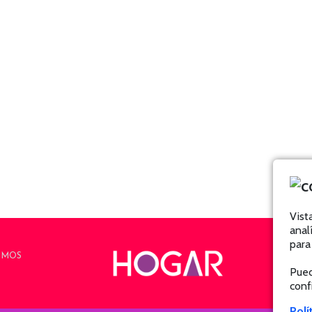
Vist
anal
para
OMOS
Pued
conf
Polí