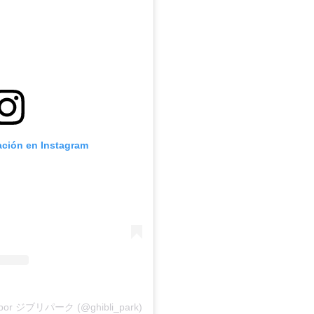
ación en Instagram
da por ジブリパーク (@ghibli_park)