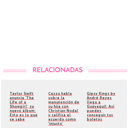
Taylor Swift
Cazzu habla
Gipsy Kings by
anuncia 'The
sobre la
André Reyes
Life of a
manutención de
llega a
Showgirl', su
su hija con
Guayaquil: Así
nuevo álbum:
Christian Nodal
puedes
Esto es lo que
y califica el
conseguir tus
se sabe
acuerdo como
boletos
'injusto'