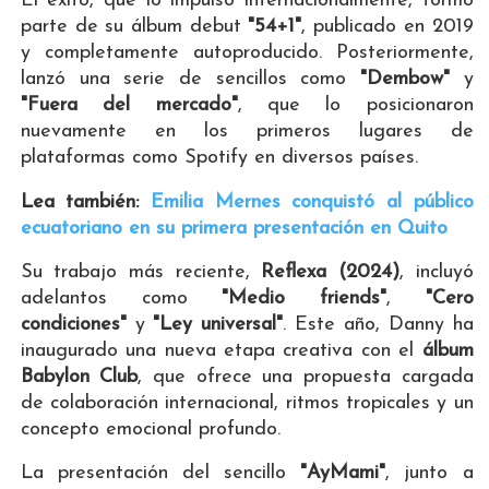
El éxito, que lo impulsó internacionalmente, formó
parte de su álbum debut
"54+1"
, publicado en 2019
y completamente autoproducido. Posteriormente,
lanzó una serie de sencillos como
"Dembow"
y
"Fuera del mercado"
, que lo posicionaron
nuevamente en los primeros lugares de
plataformas como Spotify en diversos países.
Lea también:
Emilia Mernes conquistó al público
ecuatoriano en su primera presentación en Quito
Su trabajo más reciente,
Reflexa (2024)
, incluyó
adelantos como
"Medio friends"
,
"Cero
condiciones"
y
"Ley universal"
. Este año, Danny ha
inaugurado una nueva etapa creativa con el
álbum
Babylon Club
, que ofrece una propuesta cargada
de colaboración internacional, ritmos tropicales y un
concepto emocional profundo.
La presentación del sencillo
"AyMami"
, junto a