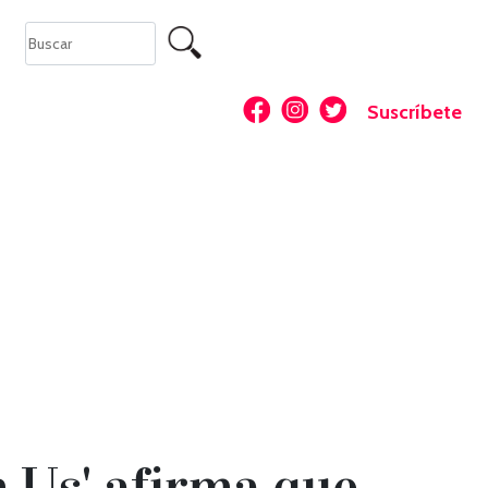
Suscríbete
 Us' afirma que