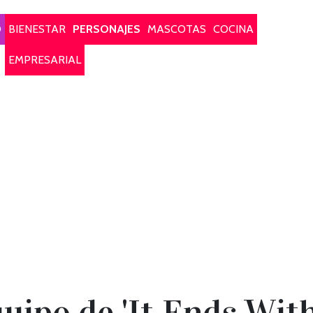
O
BIENESTAR
PERSONAJES
MASCOTAS
COCINA
EMPRESARIAL
uipo de 'It Ends With