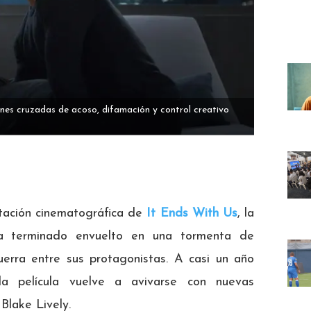
iones cruzadas de acoso, difamación y control creativo
ación cinematográfica de
It Ends With Us
, la
ha terminado envuelto en una tormenta de
erra entre sus protagonistas. A casi un año
la película vuelve a avivarse con nuevas
Blake Lively.