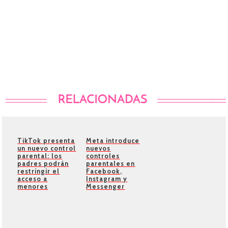
TikTok presenta
Meta introduce
un nuevo control
nuevos
parental: los
controles
padres podrán
parentales en
restringir el
Facebook,
acceso a
Instagram y
menores
Messenger