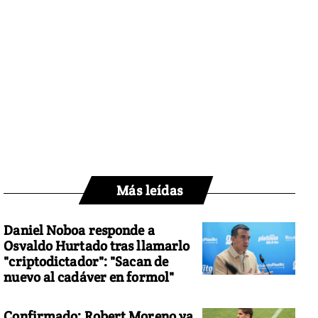
Más leídas
Daniel Noboa responde a
Osvaldo Hurtado tras llamarlo
"criptodictador": "Sacan de
nuevo al cadáver en formol"
Confirmado: Robert Moreno ya