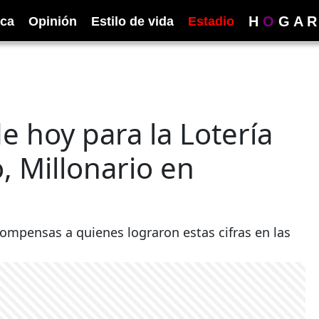
H
O
G
A
R
ica
Opinión
Estilo de vida
Estadio
 hoy para la Lotería
o, Millonario en
compensas a quienes lograron estas cifras en las