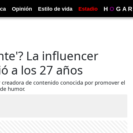
H
O
G
A
R
ica
Opinión
Estilo de vida
Estadio
te'? La influencer
ó a los 27 años
ar creadora de contenido conocida por promover el
 de humor.