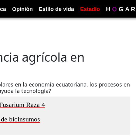
H
O
G
A
R
ica
Opinión
Estilo de vida
Estadio
ncia agrícola en
dólares en la economía ecuatoriana, los procesos en
ayuda la tecnología?
 Fusarium Raza 4
n de bioinsumos