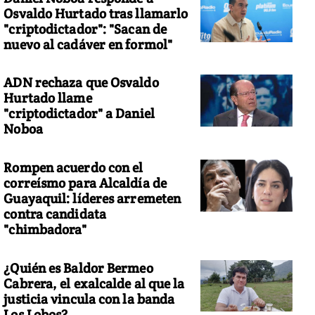
Osvaldo Hurtado tras llamarlo
"criptodictador": "Sacan de
nuevo al cadáver en formol"
ADN rechaza que Osvaldo
Hurtado llame
"criptodictador" a Daniel
Noboa
Rompen acuerdo con el
correísmo para Alcaldía de
Guayaquil: líderes arremeten
contra candidata
"chimbadora"
¿Quién es Baldor Bermeo
Cabrera, el exalcalde al que la
justicia vincula con la banda
Los Lobos?