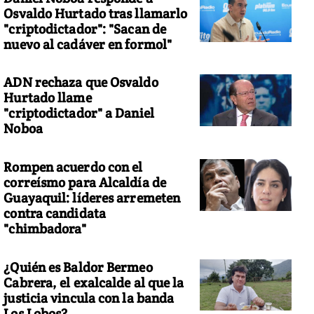
Osvaldo Hurtado tras llamarlo
"criptodictador": "Sacan de
nuevo al cadáver en formol"
ADN rechaza que Osvaldo
Hurtado llame
"criptodictador" a Daniel
Noboa
Rompen acuerdo con el
correísmo para Alcaldía de
Guayaquil: líderes arremeten
contra candidata
"chimbadora"
¿Quién es Baldor Bermeo
Cabrera, el exalcalde al que la
justicia vincula con la banda
Los Lobos?