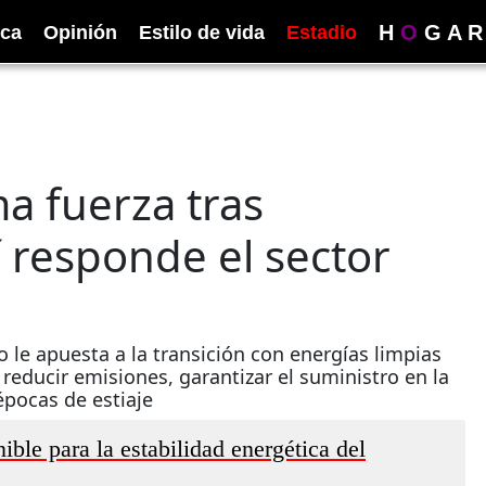
H
O
G
A
R
ica
Opinión
Estilo de vida
Estadio
a fuerza tras
 responde el sector
 le apuesta a la transición con energías limpias
 reducir emisiones, garantizar el suministro en la
 épocas de estiaje
ible para la estabilidad energética del