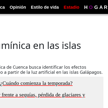
H
O
G
A
R
ica
Opinión
Estilo de vida
Estadio
ínica en las islas
ica de Cuenca busca identificar los efectos
a partir de la luz artificial en las islas Galápagos.
: ¿Cuándo comienza la temporada?
rente a sequías, pérdida de glaciares y