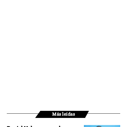
Más leídas