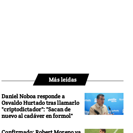
Más leídas
Daniel Noboa responde a
Osvaldo Hurtado tras llamarlo
"criptodictador": "Sacan de
nuevo al cadáver en formol"
Confirmado: Robert Moreno ya