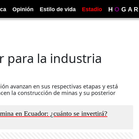
H
O
G
A
R
ica
Opinión
Estilo de vida
Estadio
para la industria
ón avanzan en sus respectivas etapas y está
cen la construcción de minas y su posterior
mina en Ecuador: ¿cuánto se invertirá?