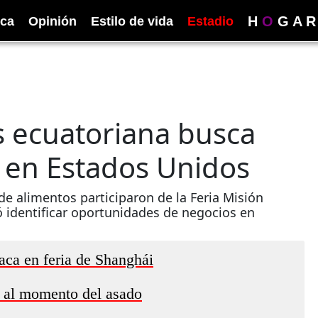
H
O
G
A
R
ica
Opinión
Estilo de vida
Estadio
s ecuatoriana busca
 en Estados Unidos
 alimentos participaron de la Feria Misión
 identificar oportunidades de negocios en
aca en feria de Shanghái
r al momento del asado