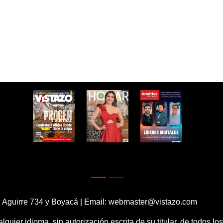
 Aguirre 734 y Boyacá | Email:
webmaster@vistazo.com
alquier idioma, sin autorización escrita de su titular, de todos l