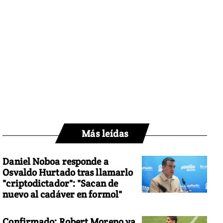
Más leídas
Daniel Noboa responde a
Osvaldo Hurtado tras llamarlo
"criptodictador": "Sacan de
nuevo al cadáver en formol"
Confirmado: Robert Moreno ya