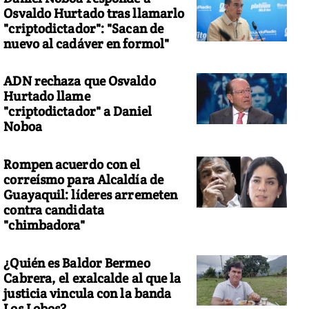
Osvaldo Hurtado tras llamarlo
"criptodictador": "Sacan de
nuevo al cadáver en formol"
ADN rechaza que Osvaldo
Hurtado llame
"criptodictador" a Daniel
Noboa
Rompen acuerdo con el
correísmo para Alcaldía de
Guayaquil: líderes arremeten
contra candidata
"chimbadora"
¿Quién es Baldor Bermeo
Cabrera, el exalcalde al que la
justicia vincula con la banda
Los Lobos?