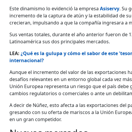
Este dinamismo lo evidenció la em­presa
Asiservy
. Su 
incremen­to de la captura de atún y la estabilidad de 
crecieran, impul­sando a que la compañía ingresara a m
Sus ventas totales, durante el año anterior fueron de 1
Latino­américa sus dos principales mercados.
LEA:
¿Qué es la gulupa y cómo el sabor de este 'tes
internacional?
Aunque el incremento del valor de las exportaciones ha
desafíos re­levantes en un entorno global cada vez má
Unión Europea re­presenta un riesgo que el país debe 
cambios regulatorios o co­merciales o ante un debili
A decir de Núñez, esto afecta a las exportaciones del p
gresando con su oferta de mariscos a la Unión Europea 
en un gran competidor.