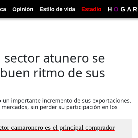
H
O
G
A
R
ica
Opinión
Estilo de vida
Estadio
l sector atunero se
 buen ritmo de sus
tró un importante incremento de sus exportaciones.
 mercados, sin perder su participación en los
ctor camaronero es el principal comprador