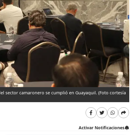
del sector camaronero se cumplió en Guayaquil.
(Foto cortesía
Activar Notificaciones