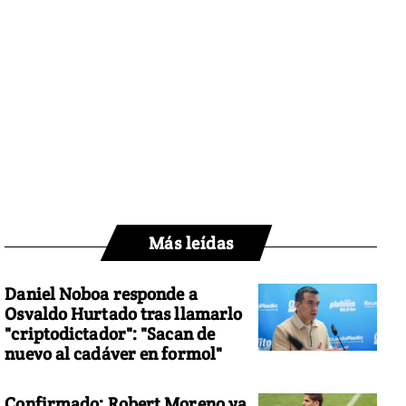
Más leídas
Daniel Noboa responde a
Osvaldo Hurtado tras llamarlo
"criptodictador": "Sacan de
nuevo al cadáver en formol"
Confirmado: Robert Moreno ya