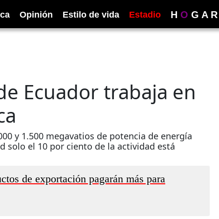
H
O
G
A
R
ica
Opinión
Estilo de vida
Estadio
de Ecuador trabaja en
ca
000 y 1.500 megavatios de potencia de energía
d solo el 10 por ciento de la actividad está
ctos de exportación pagarán más para