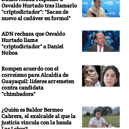
Osvaldo Hurtado tras llamarlo
"criptodictador": "Sacan de
nuevo al cadáver en formol"
ADN rechaza que Osvaldo
Hurtado llame
"criptodictador" a Daniel
Noboa
Rompen acuerdo con el
correísmo para Alcaldía de
Guayaquil: líderes arremeten
contra candidata
"chimbadora"
¿Quién es Baldor Bermeo
Cabrera, el exalcalde al que la
justicia vincula con la banda
Los Lobos?