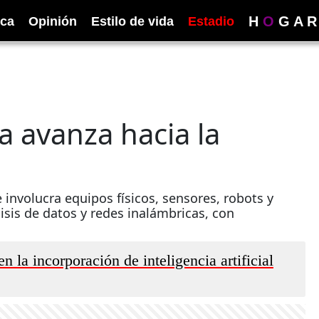
H
O
G
A
R
ica
Opinión
Estilo de vida
Estadio
a avanza hacia la
 involucra equipos físicos, sensores, robots y
sis de datos y redes inalámbricas, con
 la incorporación de inteligencia artificial