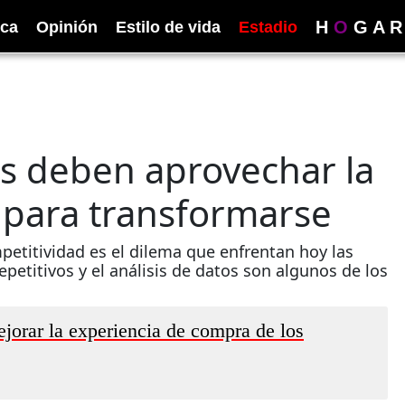
H
O
G
A
R
ica
Opinión
Estilo de vida
Estadio
s deben aprovechar la
n para transformarse
petitividad es el dilema que enfrentan hoy las
petitivos y el análisis de datos son algunos de los
jorar la experiencia de compra de los