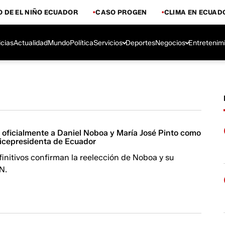
 DE EL NIÑO ECUADOR
CASO PROGEN
CLIMA EN ECUAD
icias
Actualidad
Mundo
Política
Servicios
Deportes
Negocios
Entretenim
oficialmente a Daniel Noboa y María José Pinto como
vicepresidenta de Ecuador
initivos confirman la reelección de Noboa y su
N.