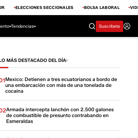
OR
ELECCIONES SECCIONALES
BOLSA LABORAL
VI
iento
Tendencias
Suscríbete
LO MÁS DESTACADO DEL DÍA
Mexico: Detienen a tres ecuatorianos a bordo de
01
una embarcación con más de una tonelada de
cocaína
Armada intercepta lanchón con 2.500 galones
02
de combustible de presunto contrabando en
Esmeraldas