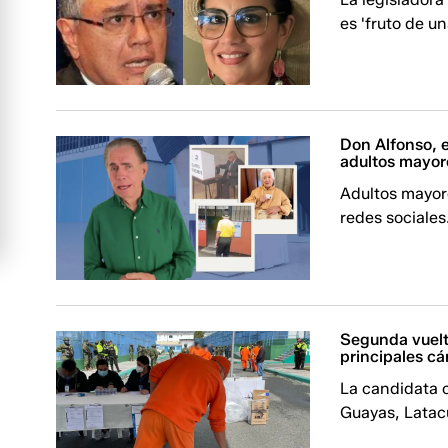
es 'fruto de u
Don Alfonso, e
adultos mayore
Adultos mayore
redes sociales
Segunda vuelt
principales cá
La candidata c
Guayas, Latacu