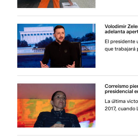
Volodimir Zele
adelanta aper
El presidente 
que trabajará 
Correísmo pie
presidencial 
La última vict
2017, cuando 