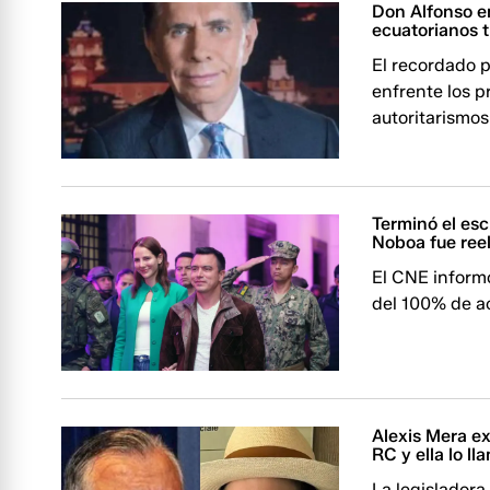
Don Alfonso e
ecuatorianos t
El recordado p
enfrente los p
autoritarismos
Terminó el esc
Noboa fue ree
El CNE inform
del 100% de ac
Alexis Mera ex
RC y ella lo ll
La legisladora