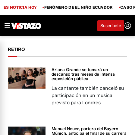
ES NOTICIA HOY
FENÓMENO DE EL NIÑO ECUADOR
CASO 
Suscríbete
RETIRO
Ariana Grande se tomará un
descanso tras meses de intensa
exposición pública
La cantante también canceló su
participación en un musical
previsto para Londres.
Manuel Neuer, portero del Bayern
Múnich, anticipa el final de su carrera