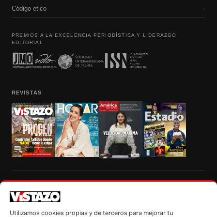
Código etico
›
PREMIOS A LA EXCELENCIA PERIODÍSTICA Y LIDERAZGO
EDITORIAL
REVISTAS
Prohibida la reproducción total, parcial y traducción a cualquier idioma, sin
autorización escrita de su titular, de todos los contenidos de Vistazo.com.
Utilizamos cookies propias y de terceros para mejorar tu