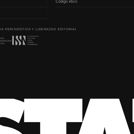
Código etico
›
›
IA PERIODÍSTICA Y LIDERAZGO EDITORIAL