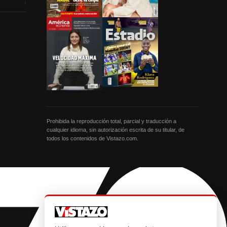
›
Prohibida la reproducción total, parcial y traducción a
cualquier idioma, sin autorización escrita de su titular, de
todos los contenidos de Vistazo.com.