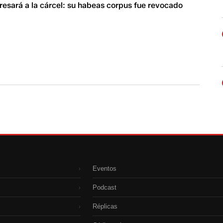
resará a la cárcel: su habeas corpus fue revocado
Eventos
›
Podcast
›
Réplicas
›