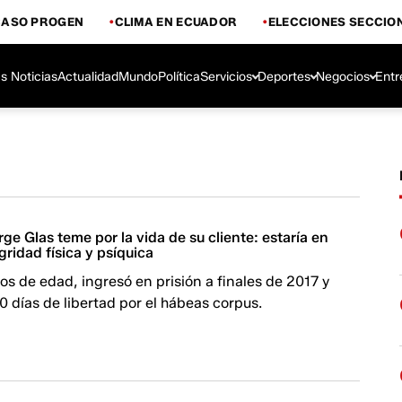
CASO PROGEN
CLIMA EN ECUADOR
ELECCIONES SECCIO
s Noticias
Actualidad
Mundo
Política
Servicios
Deportes
Negocios
Entr
ge Glas teme por la vida de su cliente: estaría en
gridad física y psíquica
os de edad, ingresó en prisión a finales de 2017 y
0 días de libertad por el hábeas corpus.