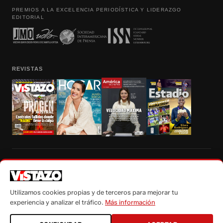
PREMIOS A LA EXCELENCIA PERIODÍSTICA Y LIDERAZGO
EDITORIAL
REVISTAS
Prohibida la reproducción total, parcial y traducción a cualquier idioma, sin
autorización escrita de su titular, de todos los contenidos de Vistazo.com.
Utilizamos cookies propias y de terceros para mejorar tu
experiencia y analizar el tráfico.
Más información