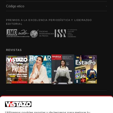
Código etico
›
PREMIOS A LA EXCELENCIA PERIODÍSTICA Y LIDERAZGO
EDITORIAL
REVISTAS
Prohibida la reproducción total, parcial y traducción a cualquier idioma, sin
autorización escrita de su titular, de todos los contenidos de Vistazo.com.
Utilizamos cookies propias y de terceros para mejorar tu