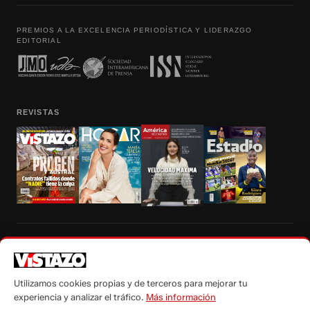
PREMIOS A LA EXCELENCIA PERIODÍSTICA Y LIDERAZGO
EDITORIAL
REVISTAS
Prohibida la reproducción total, parcial y traducción a cualquier idioma, sin
autorización escrita de su titular, de todos los contenidos de Vistazo.com.
Utilizamos cookies propias y de terceros para mejorar tu
experiencia y analizar el tráfico.
Más información