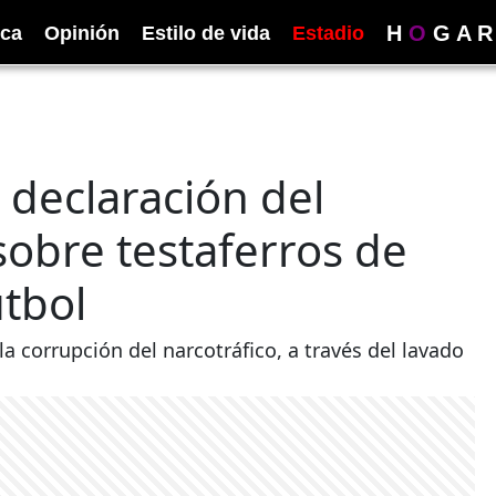
H
O
G
A
R
ica
Opinión
Estilo de vida
Estadio
 declaración del
obre testaferros de
útbol
a corrupción del narcotráfico, a través del lavado