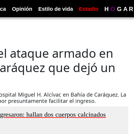
H
O
G
A
R
ica
Opinión
Estilo de vida
Estadio
 el ataque armado en
Caráquez que dejó un
spital Miguel H. Alcívar, en Bahía de Caráquez. La
or presuntamente facilitar el ingreso.
egresaron: hallan dos cuerpos calcinados